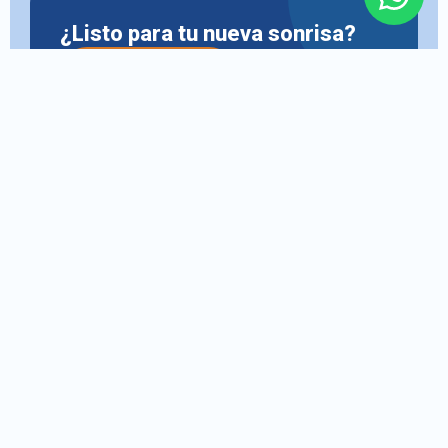
¿Listo para tu nueva sonrisa?
Agenda tu cita
+57 313 347 2611
Atención odontológica integral en
Cajicá, con calidad clínica y calidez
humana desde hace más de 36 años.
Cl. 5a #N° 6-15, Cajicá
313 347 2611